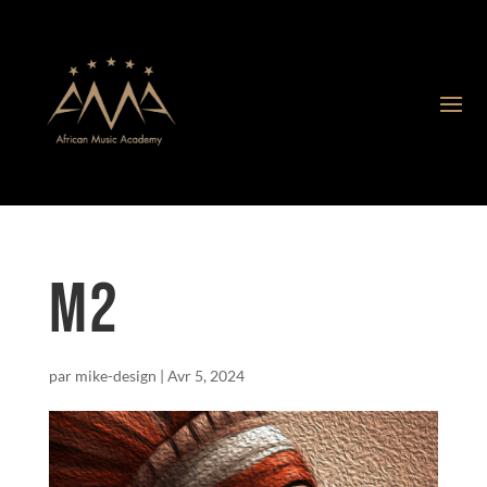
M2
par
mike-design
|
Avr 5, 2024