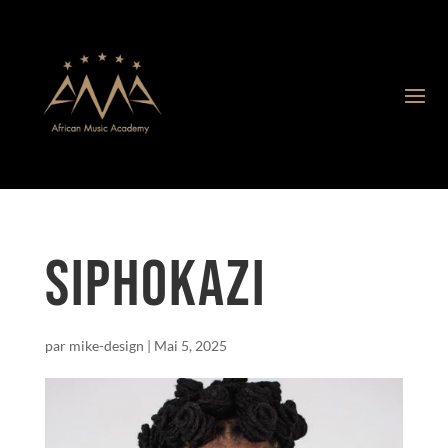
SIPHOKAZI
par
mike-design
|
Mai 5, 2025