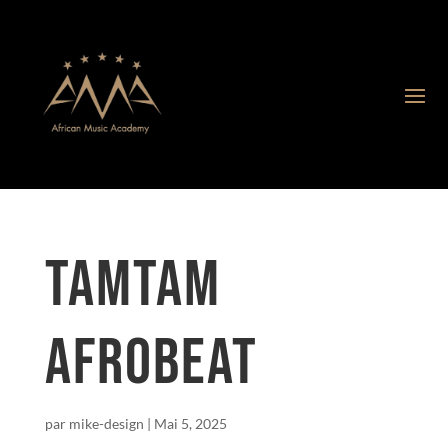
TAMTAM
AFROBEAT
par
mike-design
|
Mai 5, 2025