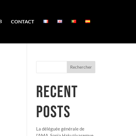
CONTACT
Rechercher
RECENT
POSTS
La déléguée générale de
l’AMA, Sonia Hakuziyaremye,