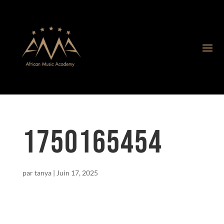
1750165454
par
tanya
|
Juin 17, 2025