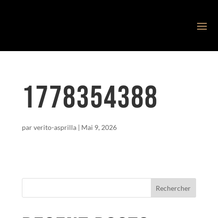
1778354388
par
verito-asprilla
|
Mai 9, 2026
Rechercher