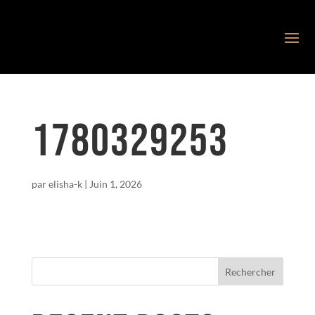
1780329253
par
elisha-k
|
Juin 1, 2026
Rechercher