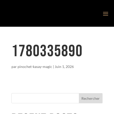
1780335890
par
pinochet-kasay-magic
|
Juin 1, 2026
Rechercher