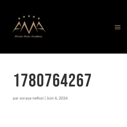
1780764267
par
soraya-nefissi
|
Juin 6, 2026