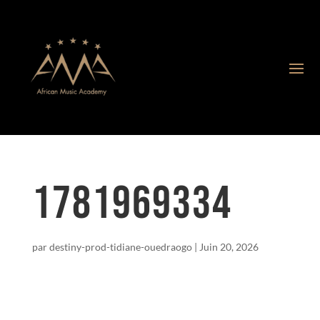
1781969334
par
destiny-prod-tidiane-ouedraogo
|
Juin 20, 2026