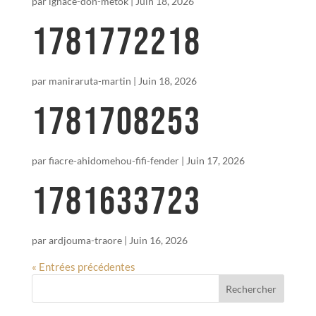
par
ignace-don-metok
|
Juin 18, 2026
1781772218
par
maniraruta-martin
|
Juin 18, 2026
1781708253
par
fiacre-ahidomehou-fifi-fender
|
Juin 17, 2026
1781633723
par
ardjouma-traore
|
Juin 16, 2026
« Entrées précédentes
Rechercher