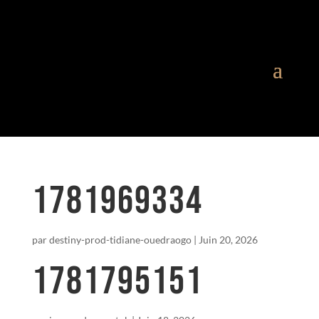
1781969334
par
destiny-prod-tidiane-ouedraogo
|
Juin 20, 2026
1781795151